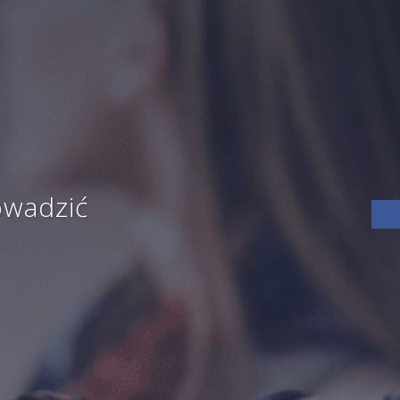
owadzić