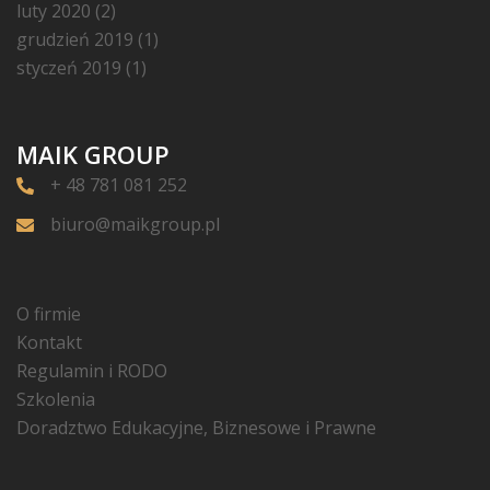
luty 2020
(2)
grudzień 2019
(1)
styczeń 2019
(1)
MAIK GROUP
+ 48 781 081 252
biuro@maikgroup.pl
O firmie
Kontakt
Regulamin i RODO
Szkolenia
Doradztwo Edukacyjne, Biznesowe i Prawne