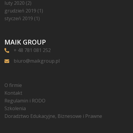
luty 2020
(2)
grudzień 2019
(1)
styczeń 2019
(1)
MAIK GROUP
+ 48 781 081 252
biuro@maikgroup.pl
O firmie
Kontakt
Regulamin i RODO
Szkolenia
Doradztwo Edukacyjne, Biznesowe i Prawne