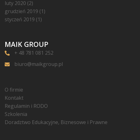
luty 2020
(2)
grudzień 2019
(1)
styczeń 2019
(1)
MAIK GROUP
+ 48 781 081 252
biuro@maikgroup.pl
O firmie
Kontakt
Regulamin i RODO
Szkolenia
Doradztwo Edukacyjne, Biznesowe i Prawne