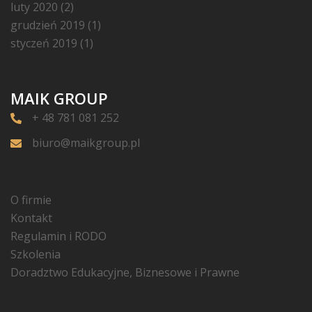
luty 2020
(2)
grudzień 2019
(1)
styczeń 2019
(1)
MAIK GROUP
+ 48 781 081 252
biuro@maikgroup.pl
O firmie
Kontakt
Regulamin i RODO
Szkolenia
Doradztwo Edukacyjne, Biznesowe i Prawne