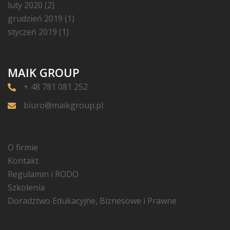
luty 2020
(2)
grudzień 2019
(1)
styczeń 2019
(1)
MAIK GROUP
+ 48 781 081 252
biuro@maikgroup.pl
O firmie
Kontakt
Regulamin i RODO
Szkolenia
Doradztwo Edukacyjne, Biznesowe i Prawne