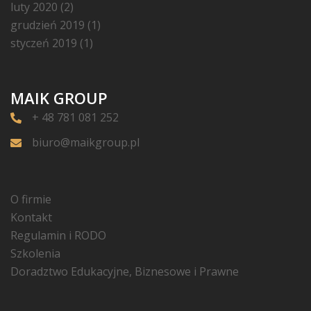
luty 2020
(2)
grudzień 2019
(1)
styczeń 2019
(1)
MAIK GROUP
+ 48 781 081 252
biuro@maikgroup.pl
O firmie
Kontakt
Regulamin i RODO
Szkolenia
Doradztwo Edukacyjne, Biznesowe i Prawne